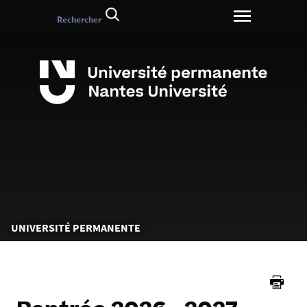
Aller
Rechercher
au
contenu
Vous
UNIVERSITÉ PERMANENTE
êtes
ici :