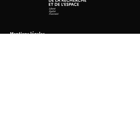
Mentions légales
Crédits et aspects légaux
Accessibilité
Cookies
Adresse
Université Permanente
Bâtiment Ateliers et Chantiers de Nantes
2 bis bd Léon Bureau
44200 Nantes
Tous les contacts