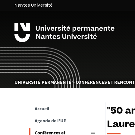
Nantes Université
Vous
UNIVERSITÉ PERMANENTE
CONFÉRENCES ET RENCON
êtes
ici :
Accueil
"50 a
Agenda de l'UP
Laur
Conférences et