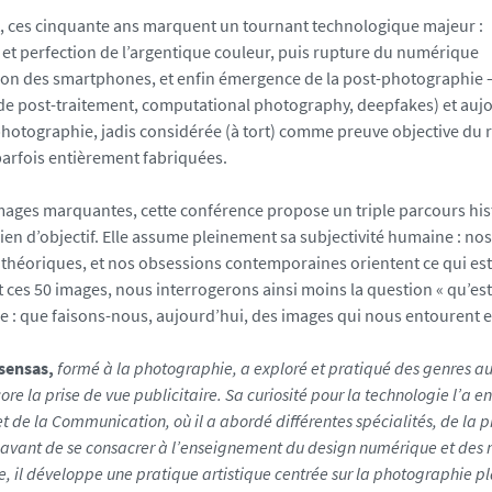
, ces cinquante ans marquent un tournant technologique majeur :
n et perfection de l’argentique couleur, puis rupture du numérique
on des smartphones, et enfin émergence de la post-photographie
de post-traitement, computational photography, deepfakes) et aujo
a photographie, jadis considérée (à tort) comme preuve objective du
arfois entièrement fabriquées.
images marquantes, cette conférence propose un triple parcours histo
rien d’objectif. Elle assume pleinement sa subjectivité humaine : n
héoriques, et nos obsessions contemporaines orientent ce qui es
 ces 50 images, nous interrogerons ainsi moins la question « qu’es
lle : que faisons-nous, aujourd’hui, des images qui nous entourent 
sensas,
formé à la photographie, a exploré et pratiqué des genres aus
core la prise de vue publicitaire. Sa curiosité pour la technologie l’a
et de la Communication, où il a abordé différentes spécialités, de l
 avant de se consacrer à l’enseignement du design numérique et des m
e, il développe une pratique artistique centrée sur la photographie pla