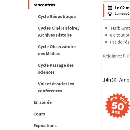
rencontres
Le 02 m
Campus Ce
Cycle Géopolitique
f
a
Cycles Ciné Histoire /
Tarif:
Grat
l
Archives Histoire
8 € tout pu
s
Pas de rése
Cycle Observatoire
e
des Médias
f
Rejoignez l’U
a
Cycle Passage des
l
sciences
s
14h30- Amphi
e
Voir et écouter les
conférences
En soirée
Cours
Expositions