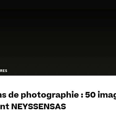
Aller
au
contenu
TRES
ns de photographie : 50 ima
ent NEYSSENSAS