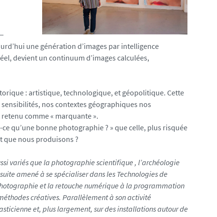
 —
urd’hui une génération d’images par intelligence
 réel, devient un continuum d’images calculées,
rique : artistique, technologique, et géopolitique. Cette
os sensibilités, nos contextes géographiques nos
t retenu comme « marquante ».
t-ce qu’une bonne photographie ? » que celle, plus risquée
et que nous produisons ?
si variés que la photographie scientifique , l’archéologie
 ensuite amené à se spécialiser dans les Technologies de
a photographie et la retouche numérique à la programmation
éthodes créatives. Parallèlement à son activité
sticienne et, plus largement, sur des installations autour de