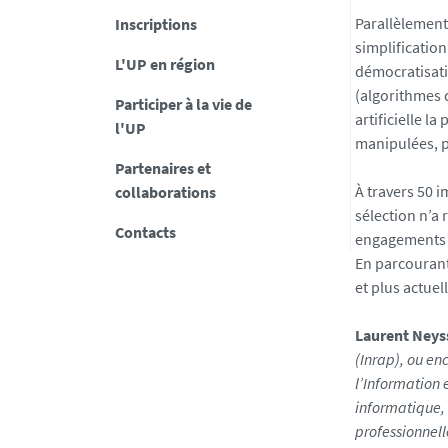
Parallèlement
Inscriptions
simplificatio
L'UP en région
démocratisati
(algorithmes 
Participer à la vie de
artificielle l
l'UP
manipulées, p
Partenaires et
À travers 50 
collaborations
sélection n’a 
Contacts
engagements t
En parcourant
et plus actue
Laurent Neys
(Inrap), ou en
l’Information 
informatique,
professionnell