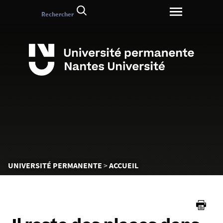
Aller
Rechercher
au
contenu
Vous
UNIVERSITÉ PERMANENTE
ACCUEIL
êtes
ici :